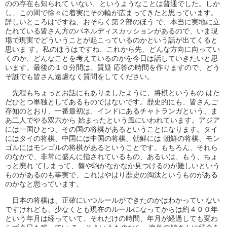
のの存在も知られて いない、というようなことは普通でした。しか
し、この間で徐々に着実にその輪が広まってきたと思っています。
詳しいところはですね、おそらく第２部のほう で、本当に実地に立
たれている皆さん方のパネルディスカッションがあるので、いま現
場で現実でどういうことが起こっているのかという話が出てくると
思いま す。私のほうはですね、これから先、どんな方向に向ってい
くのか、どんなことを考えているのかを今日は話していきたいと思
います。最後の１０分間は、質疑 応答の時間を作りますので、どう
ぞ誰でも皆さん遠慮なく質問をしてください。
先程もちょっとお話にもありましたように、将棋というもの はた
だひとつ単独としてあるものではないです。歴史的にも、皆さんご
存知のとおり、一番最初は、インドにあるチャトランガという、ま
あ二人でやる双六から 始まったという風にいわれています。アジア
には一国ひとつ、その国の将棋があるということになります。タイ
にはタイの将棋、中国には中国の将棋、朝鮮には 朝鮮の将棋、モン
ゴルにはモンゴルの将棋があるということです。もちろん、それら
のなかで、非常に盛んに指されているもの、あるいは、もう、ちょ
っと廃れ てしまって、盤や駒がなかなか見つけるのが難しいという
ものがあるのも事実で、これはやはり歴史の淘汰というものがある
のかなと思っています。
日本の将棋は、正確にいつルールができたのかはわかってい ない
ですけれども、少なくとも現在のルールになってからは約４００年
という年月は経っていて、それだけの時間、年月が経過しても変わ