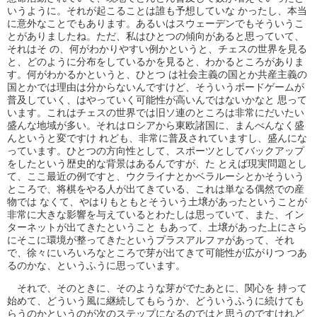
いうように。それが起こることは誰も予想していな かったし、本当
に意外なことでもあります。あるいはスウェーデンでもそういうこ
とがありましたね。ただ、私はひとつの傾向があると思っていて、
それはそ の、何がわかりやすい例かというと、チェスの世界を見る
と、どのように分布をしているかを見ると、わかるところがありま
す。何がわかるかというと、ひとつ は社会主義の国とか共産主義の
国とかでは理由は分からないんですけど、そういうボードゲームが
普及していく、はやっていく可能性が高いんではないかなと 思って
います。これはチェスの世界では旧ソ連のところは非常にだいたい
盛んな地域が多い。それはロシアから東欧諸国に、まんべんなく盛
んというと変ですけ れども、非常に普及されていますし、盛んにな
っています。ひとつの方向性として、スポーツとしてバックアップ
をしたという歴史的な背景はあるんですが、た とえば現実問題とし
て、ここ最近の例ですと、ウクライナとかベラルーシとかそういう
ところで、将棋をやる人が出てきている、これは単なる偶然での産
物では なくて、やはりもともとそういう土壌があったということが
非常に大きな影響を与えているとわたしは思っていて、また、イン
ターネットが出てきたということ もあって、土壌があった上にさら
にそこに環境が整ってきたというプラスアルファがあって、それ
で、徐々にいろいろなところで芽が出てきて可能性が広がりつ つあ
るのかな、というふうに思っています。
それで、そのときに、そのような芽がでたあとに、関心を 持って
始めて、どういう風に継続してもらうか、どういうふうに続けても
らうのかというのが次のステップになるのではと思うのですけれど