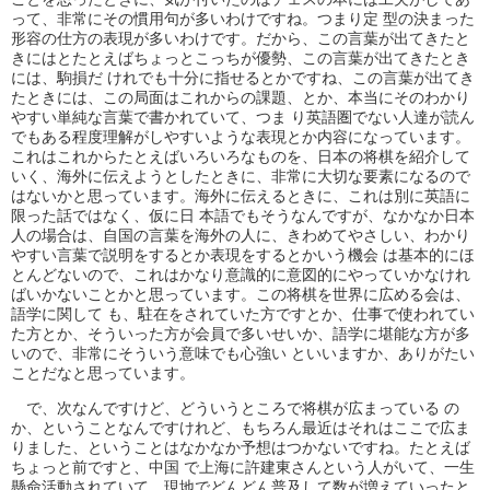
って、非常にその慣用句が多いわけですね。つまり定 型の決まった
形容の仕方の表現が多いわけです。だから、この言葉が出てきたと
きにはとたとえばちょっとこっちが優勢、この言葉が出てきたとき
には、駒損だ けれでも十分に指せるとかですね、この言葉が出てき
たときには、この局面はこれからの課題、とか、本当にそのわかり
やすい単純な言葉で書かれていて、つま り英語圏でない人達が読ん
でもある程度理解がしやすいような表現とか内容になっています。
これはこれからたとえばいろいろなものを、日本の将棋を紹介して
いく、海外に伝えようとしたときに、非常に大切な要素になるので
はないかと思っています。海外に伝えるときに、これは別に英語に
限った話ではなく、仮に日 本語でもそうなんですが、なかなか日本
人の場合は、自国の言葉を海外の人に、きわめてやさしい、わかり
やすい言葉で説明をするとか表現をするとかいう機会 は基本的にほ
とんどないので、これはかなり意識的に意図的にやっていかなけれ
ばいかないことかと思っています。この将棋を世界に広める会は、
語学に関して も、駐在をされていた方ですとか、仕事で使われてい
た方とか、そういった方が会員で多いせいか、語学に堪能な方が多
いので、非常にそういう意味でも心強い といいますか、ありがたい
ことだなと思っています。
で、次なんですけど、どういうところで将棋が広まっている の
か、ということなんですけれど、もちろん最近はそれはここで広ま
りました、ということはなかなか予想はつかないですね。たとえば
ちょっと前ですと、中国 で上海に許建東さんという人がいて、一生
懸命活動されていて、現地でどんどん普及して数が増えていったと