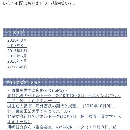
いうと心配はありませ ん（場内笑い）。
アーカイブ
2020年3月
2018年8月
2016年12月
2016年6月
2016年4月
もっと読む
サイトナビゲーション
＜将棋を世界に広める会(ISPS)＞
青野九段のパネルトーク（2010年10月9日、記念シンポジウム
にて 於、くらまえホール）
羽生名人講演「海外普及の期待と展望」（2010年10月9日、
於、東京工業大学くらまえホール）
北尾女流初段のパネルトーク(10月9日、於、東京工業大学くら
まえホール）
川崎智秀さん（当会会員）のパネルトーク（１０月９日、於、