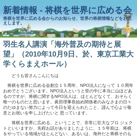
新着情報 - 将棋を世界に広める会
将棋を世界に広める会からのお知らせ、世界の将棋情報などをお伝
えします。
羽生名人講演「海外普及の期待と展
望」（2010年10月9日、於、東京工業大
学くらまえホール）
どうも皆さんこんにちは
将棋を世界に広める会創立１５周年、NPO法人になって １０周年
おめでとうございます。NPO法人というと世の中に本当に山ほどあ
るのですが、将棋に関するNPO法人は、ほとんどなくて、おそらく
唯一のものだと思います。眞田理事長始め関係者のみなさまの日々
のたゆまない努力によって今日を迎えられたこと、謹んで心より敬
意とお祝いを申し上げたいと 思っています。
将棋を世界に広める、ということで、非常に壮大なプロ ジェク
トといいますか、先程お話がありましたように、１５年前は、将棋
をやっている地域がほとんどない、あるいは、海外だと将棋そのも