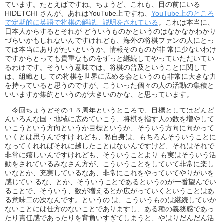
ています。たとえばですね、ちょうど、これも、目の前にいる
HIDETCHI さんが、あれはYouTube上ですね、
YouTube上のところ
で定期的に英語で将棋の解説、説明をされている
。これは本当に、
日本人からするとそれが どういうものかというのはなかなかわかり
づらいかもしれないんですけれども、海外の将棋ファンの人にとっ
ては本当にありがたいというか、情報そのものが非 常に少ないわけ
ですからとっても貴重なものをずっと継続してやっていただいてい
るわけです。そういう意味では、将棋の普及ということに関して
は、組織とし ての将棋を世界に広める会というのも非常に大きな力
を持っていると思うのですが、こういった個々の人の活動の集積と
いいますか集約というのが大きいのかな、と思っています。
今回ちょうどその１５周年というところで、目標としてはどんど
んいろんな国・地域に広めていこう、将棋を指す人の数を増やして
いこうという方向というか目標というか、そういう方向に向かって
いくとは思うんですけ れども、私自身は、もちろんそういうことに
なってくれればそれに越したことはないんですけど、それはそれで
非常に嬉しいんですけれども、そういうことより も実はそういう活
動をされているみなさん方が、こういうことをしていて非常に楽し
いなとか、充実しているなあ、非常にこれをやっていてやりがいを
感じてい るな、とか、そういうことであるというのが一番望んでい
ることで、そういう、数が増えるとか広がっていくということはあ
る意味二の次なんです。というの は、こういうものは継続していか
ないことには仕方のないことでありますし、ある種の義務感であっ
たり責任感であったりを背負いすぎてしまうと、やはりだんだん活