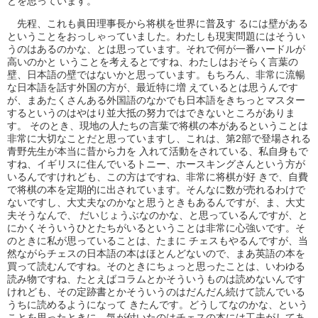
とを思っています。
先程、これも眞田理事長から将棋を世界に普及す るには壁がある
ということをおっしゃっていました。わたしも現実問題にはそうい
うのはあるのかな、とは思っています。それで何が一番ハードルが
高いのかと いうことを考えるとですね、わたしはおそらく言葉の
壁、日本語の壁ではないかと思っています。もちろん、非常に流暢
な日本語を話す外国の方が、最近特に増 えているとは思うんです
が、まあたくさんある外国語のなかでも日本語をきちっとマスター
するというのはやはり並大抵の努力ではできないところがありま
す。 そのとき、現地の人たちの言葉で将棋の本があるということは
非常に大切なことだと思っていますし、これは、第2部で登場される
青野先生が本当に昔から力を 入れて活動をされている、私自身もで
すね、イギリスに住んでいるトニー、ホースキングさんという方が
いるんですけれども、この方はですね、非常に将棋が好 きで、自費
で将棋の本を定期的に出されています。そんなに数が売れるわけで
ないですし、大丈夫なのかなと思うときもあるんですが、ま、大丈
夫そうなんで、 だいじょうぶなのかな、と思っているんですが、と
にかくそういうひとたちがいるということは非常に心強いです。そ
のときに私が思っていることは、たまに チェスもやるんですが、当
然ながらチェスの日本語の本はほとんどないので、まあ英語の本を
買って読むんですね。そのときにちょっと思ったことは、いわゆる
読み物ですね、たとえばコラムとかそういうものは読めないんです
けれども、その定跡書とかそういうのはだんだん続けて読んでいる
うちに読めるようになって きたんです。どうしてなのかな、という
ことを思ったときに、気が付いたのはチェスの本には工夫がしてあ