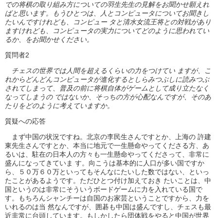
での将棋の取り組み方についての羽生先生の見解をお聞かせ願えれ
ばと思います。もうひとつは、人とコンピュータについてお聞きし
たいんですけれども、コンピュー タと清水女流王将との対戦があり
ますけれども、コンピュータの実力についてどのように思われてい
るか、をお聞かせください。
質問者2
チェスの世界では人間を超えるくらいの力をつけてい ますが、こ
れからどんどんコンピュータが進化するとしらみつぶしに読みつぶ
されてしまって、普及の前に将棋自体がゲームとして成り立たなく
なってしまうの ではないか、そっちの方が心配なんですが、そのあ
たりをどのように考えていますか。
質疑への応答
まず中国の状況ですね。北京の李民生さんですとか、上海の 許建
東先生さんですとか、本当に地元で一生懸命やってくださる方、あ
るいは、駐在の日本人の方々も一生懸命やってくださって、非常に
盛んになってきていま す。向こうは基本的に人口が多い国ですか
ら、５０万６０万といってもそんなにたいした数ではない、といっ
たことがあるようです。ただひとつ付け加えておき たいことは、中
国というのは非常にそういうボードゲームに力を入れている国で
す。もちろんシャンチーは自国のお家芸ということですから、力を
いれるのは当 然なんですが、囲碁も中国は盛んですし、チェスも最
近非常に台頭しています。もしかしたら団体戦をやると中国が世界