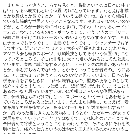
またちょっと違うところから見ると、将棋というのは日本の 中で
はいわゆる伝統文化という位置づけになっています。たとえば相撲
とか歌舞伎とか能ですとか、そういう世界ですね。古くから継続し
ている伝統的な世界と いうところなんです。それはそれでいいので
すが、ところが一歩海外に出たときにはですね、いわゆるボードゲ
ームといわれているものはスポーツとして、そう いうカテゴリー、
範疇に振り分けされるケースがが多いような気がするんです。それ
はチェスでもそうですし、囲碁でもそうですし、シャンチーでもそ
うです ね。近いところではアジア大会が開催されましたけれども、
アジア大会も頭脳スポーツ、頭脳競技としてそういう位置づけにな
っているところで、そこは非常に 大きな違いがあるところだと思っ
ています。実際に試合をするときに、ドーピングの検査があったり
とか、薬を持ち込んでないか、とかそういうことが普通のよ うにあ
る。そこはちょっと違うところなのかなと思っています。日本の将
棋を紹介をするときに、当然伝統的なもの、歴史のあるものとして
紹介をするとまた ちょっと違った、違和感を持たれてしまうことも
あるのかなと思っています。確かに将棋はいろいろな側面があっ
て、伝統的なものだけではない、スポーツと いう一面もあわせもっ
ているところがあるとは思います。ただまた同時に、たとえば、着
物を着て将棋を指すとか、あるいは一礼をして対局を開始すると
か、終 わった後にきちんと盤駒をしまうとか、ただルールがあって
対局をするというところだけではなくて、それ以外のところまでも
全部含めて将棋ということになる わけなので、そのときにそれを説
明の仕方、紹介の仕方というのはやはり工夫がいるのかなというこ