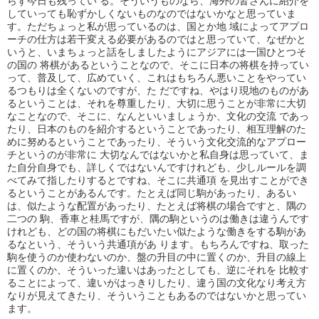
らず今日も残ってい る。そういうものなら、海外の皆さんに紹介を
していっても恥ずかしくないものなのではないかなと思っていま
す。ただちょっと私が思っているのは、国とか地 域によってアプロ
ーチの仕方は若干変える必要があるのではと思っていて、なぜかと
いうと、いまちょっと話をしましたようにアジアには一国ひとつそ
の国の 将棋があるということなので、そこに日本の将棋を持ってい
って、普及して、広めていく、これはもちろん悪いことをやってい
るつもりは全くないのですが、た だですね、やはり現地のものがあ
るということは、それを尊重したり、大切に思うことが非常に大切
なことなので、そこに、なんといいましょうか、文化の交流 であっ
たり、日本のものを紹介するということであったり、相互理解のた
めに努めるということであったり、そういう文化交流的なアプロー
チというのが非常に 大切なんではないかと私自身は思っていて、ま
た自分自身でも、詳しくではないんですけれども、少しルールを調
べてみて指したりするとですね、そこに共通項 を見出すことができ
るということがあるんです。たとえば同じ駒があったり、あるい
は、似たような配置があったり、たとえば将棋の場合ですと、隅の
二つの 駒、香車と桂馬ですが、隅の駒というのは働きは違うんです
けれども、どの国の将棋にもだいたい似たような働きをする駒があ
るなという、そういう共通項があ ります。もちろんですね、取った
駒を使うのか使わないのか、盤の升目の中に置くのか、升目の線上
に置くのか、そういった違いはあったとしても、逆にそれを 比較す
ることによって、違いがはっきりしたり、違う国の文化なり考え方
なりが見えてきたり、そういうこともあるのではないかと思ってい
ます。