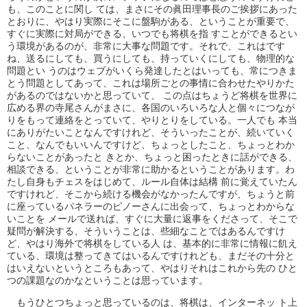
も、このことに関し ては、まさにその眞田理事長のご挨拶にあった
とおりに、やはり実際にそこに盤駒がある、ということが重要で、
すぐに実際に対局ができる、いつでも将棋を指 すことができるとい
う環境があるのが、非常に大事な問題です。それで、これはです
ね、送るにしても、買うにしても、持っていくにしても、物理的な
問題とい うのはウェブがいくら発達したとはいっても、常につきま
とう問題としてあって、これは場所ごとの事情に合わせたやりかた
があるのではないかと思っていて、 この点はちょうど将棋を世界に
広める界の寺尾さんがまさに、各国のいろいろな人と個々につなが
りをもって連絡をとっていて、やりとりをしている。一人でも 本当
にありがたいことなんですけれど、そういったことが、続いていく
こと、なんでもいいんですけど、ちょっとしたこと、ちょっとわか
らないことがあったと きとか、ちょっと困ったときに話ができる、
相談できる、ということが非常に助かるということがあります。わ
たし自身もチェスをはじめて、ルール自体は結構 前に覚えていたん
ですけれど、そこから続ける機会がなかったんですが、ちょうと前
に座っているパネラーのピノーさんに出会って、ちょっとわからな
いことを メールで送れば、すぐに大量に返事をくださって、そこで
疑問が解決する、そういうことは、些細なことではあるんですけ
ど、やはり海外で将棋をしている人 は、基本的に非常に情報に飢え
ている、環境は整ってきてはいるんですけれども、まだその十分と
はいえないというところもあって、やはりそれはこれから先の ひと
つの課題なのかなということは思っています。
もうひとつちょっと思っているのは、将棋は、インターネッ ト上