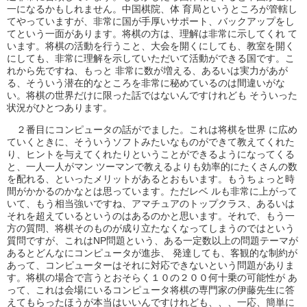
一になるかもしれません。中国棋院、体 育局というところが管轄し
てやっていますが、非常に国が手厚いサポート、バックアップをし
てという一面があります。将棋の方は、理解は非常に示してくれ て
います。将棋の活動を行うこと、大会を開くにしても、教室を開く
にしても、非常に理解を示していただいて活動ができる国です。こ
れから先ですね、もっと 非常に数が増える、あるいは実力があが
る、そういう潜在的なところを非常に秘めているのは間違いがな
い。将棋の世界だけに限った話ではないんですけれども そういった
状況がひとつあります。
２番目にコンピュータの話がでました。これは将棋を世界 に広め
ていくときに、そういうソフトみたいなものができて教えてくれた
り、ヒントを与えてくれたりということができるようになってくる
と、一人一人がマン ツーマンで教えるよりも効率的にたくさんの数
を配れる、といったメリットがあるとおもいます。もうちょっと時
間がかかるのかなとは思っています。ただレベ ルも非常に上がって
いて、もう相当強いですね、アマチュアのトップクラス、あるいは
それを超えているというのはあるのかと思います。それで、もう一
方の質問、将棋そのものが成り立たなくなってしまうのではという
質問ですが、これはNP問題という、ある一定数以上の問題テーマが
あるとどんなにコンピュータが進歩、 発達しても、客観的な制約が
あって、コンピューターはそれに対応できないという問題がありま
す。将棋の場合で言うとおそらく１０の２００何十乗の可能性が あ
って、これは会場にいるコンピュータ将棋の専門家の伊藤先生に答
えてもらったほうが本当はいいんですけれども、、、一応、簡単に