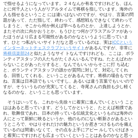
で指せるようになっています。２４なんか有名ですけれども、ほん
とに何千人という人がリアルタイムで将棋を指しています。海外の
人も指せるということ には違いはないのですが、やはり、言葉の問
題があって、ただ指して、終わって、感想戦もできなくて終わって
しまうと、そこから何か例えば学べるものとか、 上達しようとか、
またその次に向かおうとか、もうひとつ何かプラスアルファがあっ
たほうがより広まる可能性があるのかなというように思っていま
す。ひと つ私がいいサイトだなと思っているのは、実は
ICCという
インターネットチェスクラブというサイト
があるんですが、非常に
将棋倶楽部24
と似たようなサイ トなんですけれども、ここは、ボラ
ンティアスタッフの人たちがたくさんいるんですね。たとえばわか
らないことがあったりすると、なんでもいいからそこに打 ち込む
と、ボランティアスタッフの誰かが質問に対して、対応してくれ
る、回答してくれる、ということがあるんです。将棋の場合もです
ね、言葉は日本語でも いいですし、あるいは違う言葉でもいいので
すが、そういうものが充実してくると、寺尾さんの負担も少し軽く
なるのかな、ということも思っています。
そうはいっても、これから先徐々に着実に進んでいくという こと
ははあると思っています。どうしてかというと、たとえば相撲であ
れ、歌舞伎であれ、日本の持っている伝統文化というものは海外の
人にとって新鮮に映るというか、他のものにない斬新さがあるとい
うところで、やはりそれだけの魅力というか惹きつけるものを備え
ているのは間違いなくて、その点を上手にアピー ルしていけばきっ
と着実にですけれども広まっていくということはあるのかなと思っ