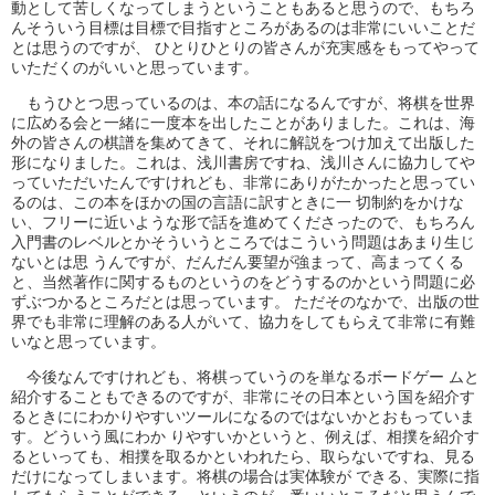
動として苦しくなってしまうということもあると思うので、もちろ
んそういう目標は目標で目指すところがあるのは非常にいいことだ
とは思うのですが、 ひとりひとりの皆さんが充実感をもってやって
いただくのがいいと思っています。
もうひとつ思っているのは、本の話になるんですが、将棋を世界
に広める会と一緒に一度本を出したことがありました。これは、海
外の皆さんの棋譜を集めてきて、それに解説をつけ加えて出版した
形になりました。これは、浅川書房ですね、浅川さんに協力してや
っていただいたんですけれども、非常にありがたかったと思ってい
るのは、この本をほかの国の言語に訳すときに一 切制約をかけな
い、フリーに近いような形で話を進めてくださったので、もちろん
入門書のレベルとかそういうところではこういう問題はあまり生じ
ないとは思 うんですが、だんだん要望が強まって、高まってくる
と、当然著作に関するものというのをどうするのかという問題に必
ずぶつかるところだとは思っています。 ただそのなかで、出版の世
界でも非常に理解のある人がいて、協力をしてもらえて非常に有難
いなと思っています。
今後なんですけれども、将棋っていうのを単なるボードゲー ムと
紹介することもできるのですが、非常にその日本という国を紹介す
るときににわかりやすいツールになるのではないかとおもっていま
す。どういう風にわか りやすいかというと、例えば、相撲を紹介す
るといっても、相撲を取るかといわれたら、取らないですね、見る
だけになってしまいます。将棋の場合は実体験が できる、実際に指