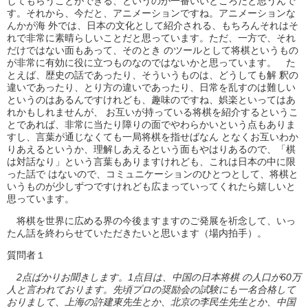
してもらうことができる、というのが一番いいところだと思うんで
す。それから、今だと、アニメーションですね。アニメーションな
んかが海 外では、日本の文化として紹介される、もちろんそれはそ
れで非常に素晴らしいことだと思っています。ただ、一方で、それ
だけではない面もあって、そのとき のツールとして将棋というもの
が非常に有効に役に立つものなのではないかと思っています。 た
とえば、歴史の話であったり、そういうものは、どうしても解 釈の
違いであったり、とり方の違いであったり、日常を乱すのは難しい
というのはあるんですけれども、趣味のですね、娯楽といってはあ
れかもしれませんが、 お互いが持っている将棋を紹介するというこ
とであれば、非常に当たり障りの面でやわらかいという点もありま
すし、言葉が通じなくても一局将棋を指せばなん となくお互いわか
りあえるというか、理解しあえるという面もやはりあるので、「棋
は対話なり」という言葉もありますけれども、これは日本の中に限
った話で はないので、コミュニケーションのひとつとして、将棋と
いうものが少しずつですけれども広まっていってくれたら嬉しいと
思っています。
将棋を世界に広める界の今後ますますのご発展を祈念して、いっ
たん話を終わらせていただきたいと思います（場内拍手）。
質問者１
2点ばかりお聞きします。1点目は、中国の日本将棋 の人口が60万
人と言われております。先頃プロの奨励会の試験にも一名合格して
おりまして、上海の許建東先生とか、北京の李民生先生とか、中国