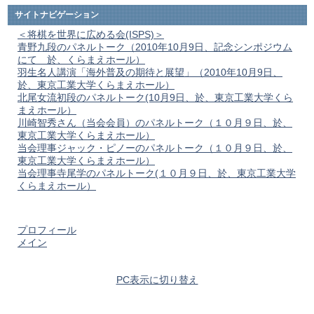
サイトナビゲーション
＜将棋を世界に広める会(ISPS)＞
青野九段のパネルトーク（2010年10月9日、記念シンポジウム
にて 於、くらまえホール）
羽生名人講演「海外普及の期待と展望」（2010年10月9日、
於、東京工業大学くらまえホール）
北尾女流初段のパネルトーク(10月9日、於、東京工業大学くら
まえホール）
川崎智秀さん（当会会員）のパネルトーク（１０月９日、於、
東京工業大学くらまえホール）
当会理事ジャック・ピノーのパネルトーク（１０月９日、於、
東京工業大学くらまえホール）
当会理事寺尾学のパネルトーク(１０月９日、於、東京工業大学
くらまえホール）
プロフィール
メイン
PC表示に切り替え