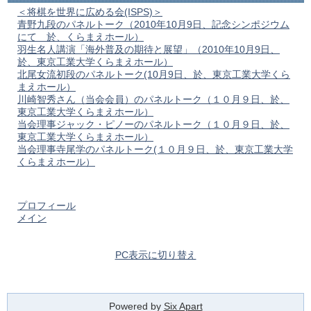
＜将棋を世界に広める会(ISPS)＞
青野九段のパネルトーク（2010年10月9日、記念シンポジウム
にて 於、くらまえホール）
羽生名人講演「海外普及の期待と展望」（2010年10月9日、
於、東京工業大学くらまえホール）
北尾女流初段のパネルトーク(10月9日、於、東京工業大学くら
まえホール）
川崎智秀さん（当会会員）のパネルトーク（１０月９日、於、
東京工業大学くらまえホール）
当会理事ジャック・ピノーのパネルトーク（１０月９日、於、
東京工業大学くらまえホール）
当会理事寺尾学のパネルトーク(１０月９日、於、東京工業大学
くらまえホール）
プロフィール
メイン
PC表示に切り替え
Powered by
Six Apart