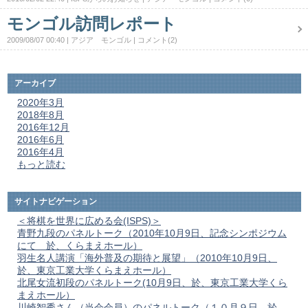
モンゴル訪問レポート
2009/08/07 00:40
アジア モンゴル
コメント(2)
アーカイブ
2020年3月
2018年8月
2016年12月
2016年6月
2016年4月
もっと読む
サイトナビゲーション
＜将棋を世界に広める会(ISPS)＞
青野九段のパネルトーク（2010年10月9日、記念シンポジウム
にて 於、くらまえホール）
羽生名人講演「海外普及の期待と展望」（2010年10月9日、
於、東京工業大学くらまえホール）
北尾女流初段のパネルトーク(10月9日、於、東京工業大学くら
まえホール）
川崎智秀さん（当会会員）のパネルトーク（１０月９日、於、