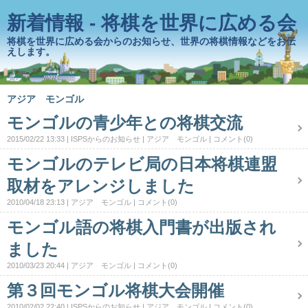
新着情報 - 将棋を世界に広める会
将棋を世界に広める会からのお知らせ、世界の将棋情報などをお伝
えします。
アジア モンゴル
モンゴルの青少年との将棋交流
2015/02/22 13:33
ISPSからのお知らせ
アジア モンゴル
コメント(0)
モンゴルのテレビ局の日本将棋連盟
取材をアレンジしました
2010/04/18 23:13
アジア モンゴル
コメント(0)
モンゴル語の将棋入門書が出版され
ました
2010/03/23 20:44
アジア モンゴル
コメント(0)
第３回モンゴル将棋大会開催
2010/02/02 22:40
ISPSからのお知らせ
アジア モンゴル
コメント(0)