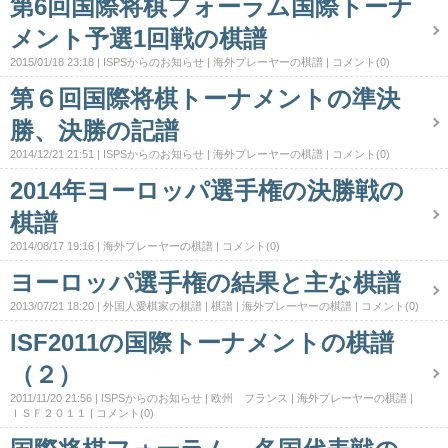
第6回国際将棋フォーラム国際トーナ
メント予選1回戦の棋譜
2015/01/18 23:18
ISPSからのお知らせ
海外プレーヤーの棋譜
コメント(0)
第６回国際将棋トーナメントの準決
勝、決勝の記譜
2014/12/21 21:51
ISPSからのお知らせ
海外プレーヤーの棋譜
コメント(0)
2014年ヨーロッパ選手権の決勝戦の
棋譜
2014/08/17 19:16
海外プレーヤーの棋譜
コメント(0)
ヨーロッパ選手権の結果と主な棋譜
2013/07/21 18:20
外国人愛棋家の棋譜
棋譜
海外プレーヤーの棋譜
コメント(0)
ISF2011の国際トーナメントの棋譜
（２）
2011/11/20 21:56
ISPSからのお知らせ
欧州 フランス
海外プレーヤーの棋譜
ＩＳＦ２０１１
コメント(0)