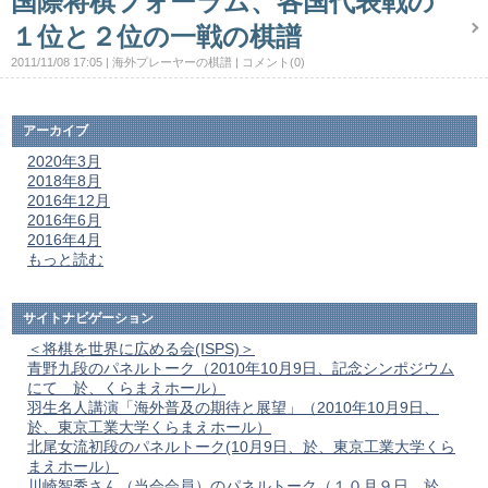
国際将棋フォーラム、各国代表戦の
１位と２位の一戦の棋譜
2011/11/08 17:05
海外プレーヤーの棋譜
コメント(0)
アーカイブ
2020年3月
2018年8月
2016年12月
2016年6月
2016年4月
もっと読む
サイトナビゲーション
＜将棋を世界に広める会(ISPS)＞
青野九段のパネルトーク（2010年10月9日、記念シンポジウム
にて 於、くらまえホール）
羽生名人講演「海外普及の期待と展望」（2010年10月9日、
於、東京工業大学くらまえホール）
北尾女流初段のパネルトーク(10月9日、於、東京工業大学くら
まえホール）
川崎智秀さん（当会会員）のパネルトーク（１０月９日、於、