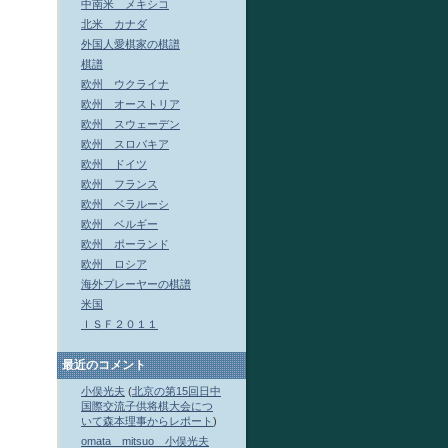
中南米 メキシコ
北米 カナダ
外国人愛棋家の棋譜
棋譜
欧州 ウクライナ
欧州 オーストリア
欧州 スウェーデン
欧州 スロバキア
欧州 ドイツ
欧州 フランス
欧州 ベラルーシ
欧州 ベルギー
欧州 ポーランド
欧州 ロシア
海外プレーヤーの棋譜
米国
ＩＳＦ２０１１
最近のコメント
小俣光夫
(
北京の第15回日中
国際交流子供将棋大会につ
いて森本理事からレポート
)
omata mitsuo 小俣光夫