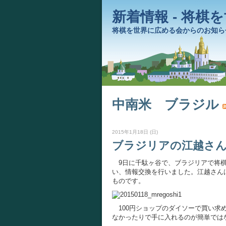
新着情報 - 将棋
将棋を世界に広める会からのお知ら
中南米 ブラジル
2015年1月18日 (日)
ブラジリアの江越さん
9日に千駄ヶ谷で、ブラジリアで将棋
い、情報交換を行いました。江越さん
ものです。
100円ショップのダイソーで買い求
なかったりで手に入れるのが簡単では