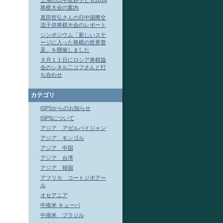
上海の日中友好子ども2016
将棋大会の案内
真田哲弘さんの日中国際交
流子供将棋大会のレポート
シンポジウム「新しいステ
ージに入った将棋の世界普
及」を開催しました
９月１１日にロシア将棋協
会のシネル二コフさんと打
ち合わせ
カテゴリ
ISPSからのお知らせ
ISPSについて
アジア アゼルバイジャン
アジア モンゴル
アジア 中国
アジア 台湾
アジア 韓国
アフリカ コートジボアー
ル
オセアニア
中南米 キューバ
中南米 ブラジル