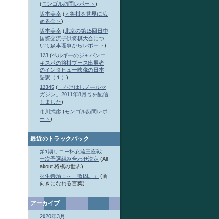
(
モンゴル訪問レポート
)
坂本美幸
(
＜将棋を世界に広
める会＞
)
坂本美幸
(
北京の第15回日中
国際交流子供将棋大会につ
いて森本理事からレポート
)
123
(
ベルギーのジャパンエ
キスポの将棋ブース出展者
のインタビュー映像の日本
語訳（１）
)
12345
(
「かけはしメールマ
ガジン」2011年8月号を配信
しました
)
市川武彦
(
モンゴル訪問レポ
ート
)
最近のトラックバック
第1期リコー杯女流王座戦
一次予選組み合わせ決定
(All
about 将棋の世界)
羽生善治：～「敗因。」
(前
向きになれる言葉)
アーカイブ
2020年3月