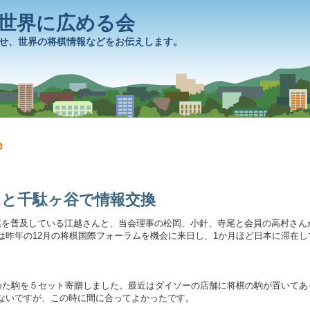
を世界に広める会
せ、世界の将棋情報などをお伝えします。
と千駄ヶ谷で情報交換
を普及している江越さんと、当会理事の松岡、小針、寺尾と会員の高村さん
は昨年の12月の将棋国際フォーラムを機会に来日し、1か月ほど日本に滞在し
めた駒を５セット寄贈しました。最近はダイソーの店舗に将棋の駒が置いてあ
ないですが、この時に間に合ってよかったです。