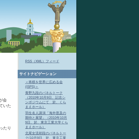
RSS（XML）フィード
サイトナビゲーション
＜将棋を世界に広める会
(ISPS)＞
青野九段のパネルトーク
（2010年10月9日、記念シ
が会
ンポジウムにて 於、くら
ていた
まえホール）
羽生名人講演「海外普及の
期待と展望」（2010年10月
9日、於、東京工業大学くら
まえホール）
ったり
北尾女流初段のパネルトー
ク(10月9日、於、東京工業