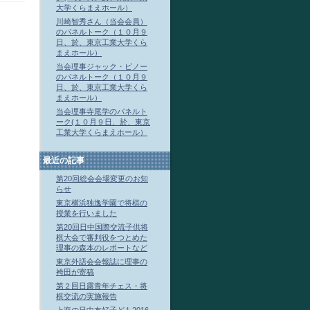
大学くらまえホール）
川崎智秀さん（当会会員）
のパネルトーク（１０月９
日、於、東京工業大学くら
まえホール）
当会理事ジャック・ピノー
のパネルトーク（１０月９
日、於、東京工業大学くら
まえホール）
当会理事寺尾学のパネルト
ーク(１０月９日、於、東京
工業大学くらまえホール）
最近の記事
第20回総会会場変更のお知
らせ
東京横浜独逸学園で将棋の
授業を行いました
第20回日中国際交流子供将
棋大会で審判役をつとめた
理事の森本のレポートなど
東京外語会会報誌に理事の
袴田が寄稿
第２回日露青年チェス・将
棋交流の実施報告