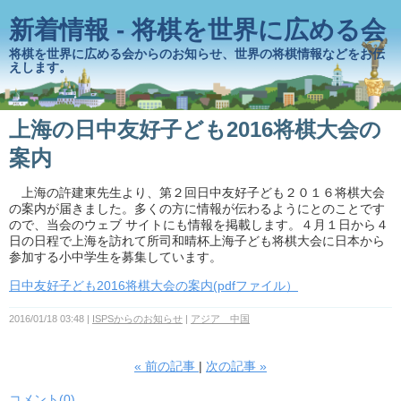
新着情報 - 将棋を世界に広める会
将棋を世界に広める会からのお知らせ、世界の将棋情報などをお伝
えします。
上海の日中友好子ども2016将棋大会の
案内
上海の許建東先生より、第２回日中友好子ども２０１６将棋大会
の案内が届きました。多くの方に情報が伝わるようにとのことです
ので、当会のウェブ サイトにも情報を掲載します。４月１日から４
日の日程で上海を訪れて所司和晴杯上海子ども将棋大会に日本から
参加する小中学生を募集しています。
日中友好子ども2016将棋大会の案内(pdfファイル）
2016/01/18 03:48
ISPSからのお知らせ
アジア 中国
«
前の記事
次の記事
»
コメント(0)