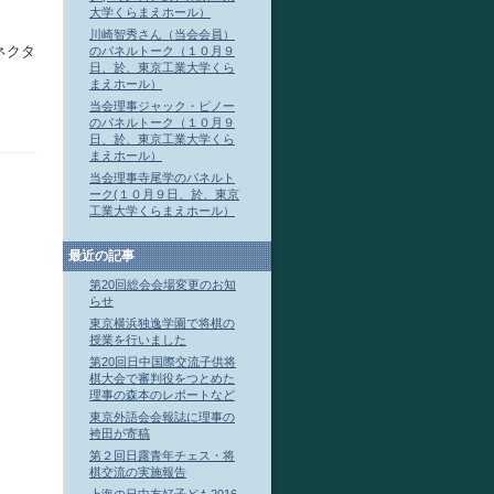
大学くらまえホール）
川崎智秀さん（当会会員）
ネクタ
のパネルトーク（１０月９
日、於、東京工業大学くら
まえホール）
当会理事ジャック・ピノー
のパネルトーク（１０月９
日、於、東京工業大学くら
まえホール）
当会理事寺尾学のパネルト
ーク(１０月９日、於、東京
工業大学くらまえホール）
最近の記事
第20回総会会場変更のお知
らせ
東京横浜独逸学園で将棋の
授業を行いました
第20回日中国際交流子供将
棋大会で審判役をつとめた
理事の森本のレポートなど
東京外語会会報誌に理事の
袴田が寄稿
第２回日露青年チェス・将
棋交流の実施報告