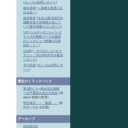
(
モンゴル訪問レポート
)
坂本美幸
(
＜将棋を世界に広
める会＞
)
坂本美幸
(
北京の第15回日中
国際交流子供将棋大会につ
いて森本理事からレポート
)
123
(
ベルギーのジャパンエ
キスポの将棋ブース出展者
のインタビュー映像の日本
語訳（１）
)
12345
(
「かけはしメールマ
ガジン」2011年8月号を配信
しました
)
市川武彦
(
モンゴル訪問レポ
ート
)
最近のトラックバック
第1期リコー杯女流王座戦
一次予選組み合わせ決定
(All
about 将棋の世界)
羽生善治：～「敗因。」
(前
向きになれる言葉)
アーカイブ
2020年3月