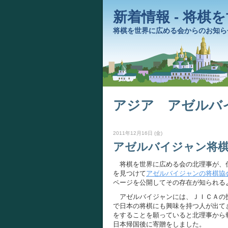
新着情報 - 将棋
将棋を世界に広める会からのお知ら
アジア アゼルバ
2011年12月16日 (金)
アゼルバイジャン将
将棋を世界に広める会の北理事が、仕
を見つけて
アゼルバイジャンの将棋協
ページを公開してその存在が知られる
アゼルバイジャンには、ＪＩＣＡの技
で日本の将棋にも興味を持つ人が出て
をすることを願っていると北理事から
日本帰国後に寄贈をしました。