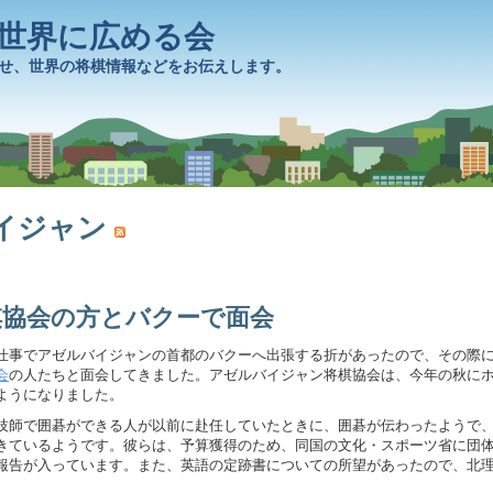
を世界に広める会
せ、世界の将棋情報などをお伝えします。
イジャン
棋協会の方とバクーで面会
事でアゼルバイジャンの首都のバクーへ出張する折があったので、その際
会
の人たちと面会してきました。アゼルバイジャン将棋協会は、今年の秋に
ようになりました。
師で囲碁ができる人が以前に赴任していたときに、囲碁が伝わったようで
きているようです。彼らは、予算獲得のため、同国の文化・スポーツ省に団
報告が入っています。また、英語の定跡書についての所望があったので、北