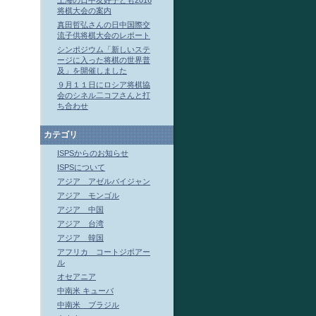
上海の日中友好子ども2016
将棋大会の案内
真田哲弘さんの日中国際交
流子供将棋大会のレポート
シンポジウム「新しいステ
ージに入った将棋の世界普
及」を開催しました
９月１１日にロシア将棋協
会のシネル二コフさんと打
ち合わせ
カテゴリ
ISPSからのお知らせ
ISPSについて
アジア アゼルバイジャン
アジア モンゴル
アジア 中国
アジア 台湾
アジア 韓国
アフリカ コートジボアー
ル
オセアニア
中南米 キューバ
中南米 ブラジル