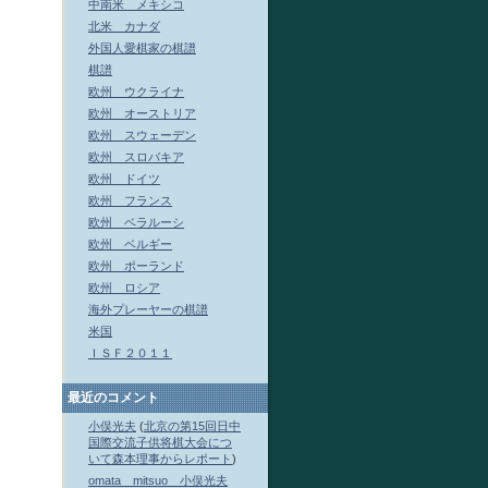
中南米 メキシコ
北米 カナダ
外国人愛棋家の棋譜
棋譜
欧州 ウクライナ
欧州 オーストリア
欧州 スウェーデン
欧州 スロバキア
欧州 ドイツ
欧州 フランス
欧州 ベラルーシ
欧州 ベルギー
欧州 ポーランド
欧州 ロシア
海外プレーヤーの棋譜
米国
ＩＳＦ２０１１
最近のコメント
小俣光夫
(
北京の第15回日中
国際交流子供将棋大会につ
いて森本理事からレポート
)
omata mitsuo 小俣光夫