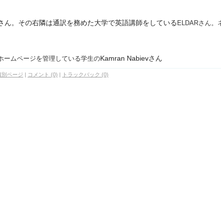
YLOVさん。その右隣は通訳を務めた大学で英語講師をしている
ELDARさん。
Kamran Nabievさん
ホームページを管理している学生の
個別ページ
|
コメント (0)
|
トラックバック (0)