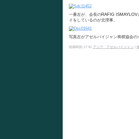
RAFIG ISMA
一番左が、会長の
イをしているのが北理事。
写真左がアゼルバイジャン将棋協会の
投稿時刻 17:41
アジア アゼルバイジャン
|