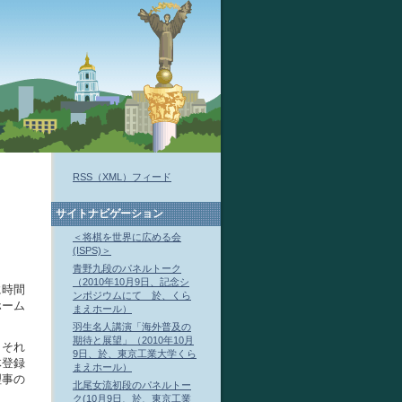
RSS（XML）フィード
サイトナビゲーション
＜将棋を世界に広める会
(ISPS)＞
青野九段のパネルトーク
（2010年10月9日、記念シ
に時間
ンポジウムにて 於、くら
ホーム
まえホール）
羽生名人講演「海外普及の
期待と展望」（2010年10月
、それ
9日、於、東京工業大学くら
体登録
まえホール）
理事の
北尾女流初段のパネルトー
ク(10月9日、於、東京工業